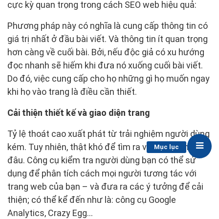
cực kỳ quan trọng trong cách SEO web hiệu quả:
Phương pháp này có nghĩa là cung cấp thông tin có
giá trị nhất ở đầu bài viết. Và thông tin ít quan trọng
hơn càng về cuối bài. Bởi, nếu độc giả có xu hướng
đọc nhanh sẽ hiếm khi đưa nó xuống cuối bài viết.
Do đó, việc cung cấp cho họ những gì họ muốn ngay
khi họ vào trang là điều cần thiết.
Cải thiện thiết kế và giao diện trang
Tỷ lệ thoát cao xuất phát từ trải nghiệm người dùng
kém. Tuy nhiên, thật khó để tìm ra vấn đề nằm ở
Mục lục
đâu. Công cụ kiểm tra người dùng bạn có thể sử
dụng để phân tích cách mọi người tương tác với
trang web của bạn – và đưa ra các ý tưởng để cải
thiện; có thể kể đến như là: công cụ Google
Analytics, Crazy Egg…