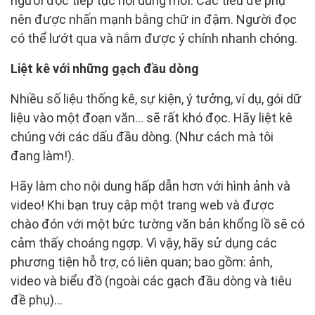
người đọc tiếp tục nội dung mới. Các tiêu đề phụ
nên được nhấn mạnh bằng chữ in đậm. Người đọc
có thể lướt qua và nắm được ý chính nhanh chóng.
Liệt kê với những gạch đầu dòng
Nhiều số liệu thống kê, sự kiện, ý tưởng, ví dụ, gói dữ
liệu vào một đoạn văn… sẽ rất khó đọc. Hãy liệt kê
chúng với các dấu đầu dòng. (Như cách mà tôi
đang làm!).
Hãy làm cho nội dung hấp dẫn hơn với hình ảnh và
video! Khi bạn truy cập một trang web và được
chào đón với một bức tường văn bản khổng lồ sẽ có
cảm thấy choáng ngợp. Vì vậy, hãy sử dụng các
phương tiện hỗ trợ, có liên quan; bao gồm: ảnh,
video và biểu đồ (ngoài các gạch đầu dòng và tiêu
đề phụ)…