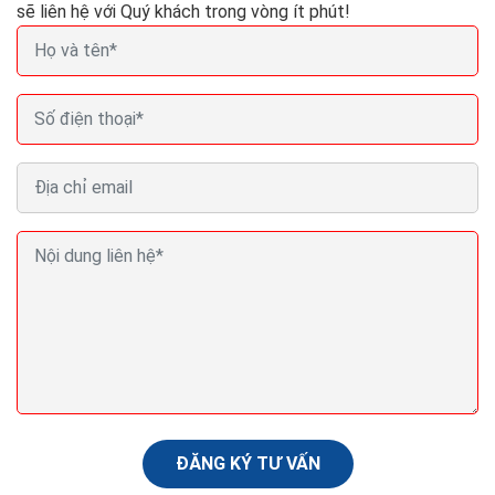
sẽ liên hệ với Quý khách trong vòng ít phút!
Viết phần mềm quản lý bán hàng chạy online trên
điện thoại máy tính
Hiện nay, không chỉ quản lý bán hàng tại cửa hàng
chuyên nghiệp, phần mềm bán lẻ còn hỗ trợ tốt nhất
cho chủ shop khi bán trên Facebook và sàn thương
mại...
ĐĂNG KÝ TƯ VẤN