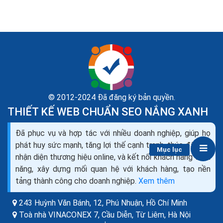
© 2012-2024 Đã đăng ký bản quyền.
THIẾT KẾ WEB CHUẨN SEO NẮNG XANH
Đã phục vụ và hợp tác với nhiều doanh nghiệp, giúp họ
Danh sách phần mềm quản lý cửa hàng tiện lợi miễn
phát huy sức mạnh, tăng lợi thế cạnh tranh, thúc đẩy độ
phí Offline Online
Mục lục
nhận diện thương hiệu online, và kết nối khách hàng tiềm
Phần mềm quản lý cửa hàng tiện lợi là một công cụ hữu
năng, xây dựng mối quan hệ với khách hàng, tạo nền
ích giúp cho các doanh nghiệp quản lý và kiểm soát
tảng thành công cho doanh nghiệp.
Xem thêm
hoạt động kinh doanh một cách hiệu quả và...
243 Huỳnh Văn Bánh, 12, Phú Nhuận,
Hồ Chí Minh
Toà nhà VINACONEX 7, Cầu Diễn, Từ Liêm,
Hà Nội