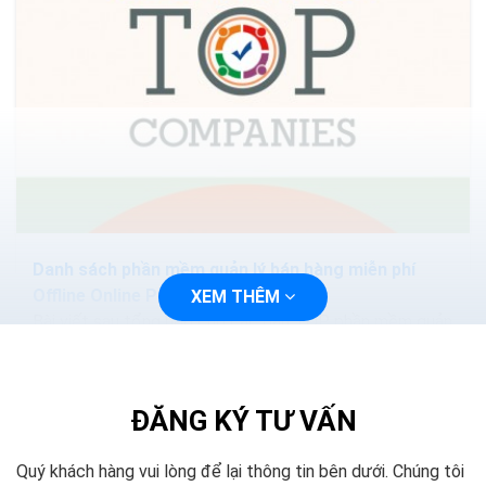
Danh sách phần mềm quản lý bán hàng miễn phí
Offline Online Pc Excel
XEM THÊM
Bài viết sau tổng hợp cho các bạn TOP phần mềm quản
lý bán hàng miễn phí, tốt nhất hiện nay. Hy vọng bài viết
sẽ giúp bạn lựa chọn được phần mềm...
ĐĂNG KÝ TƯ VẤN
Quý khách hàng vui lòng để lại thông tin bên dưới. Chúng tôi