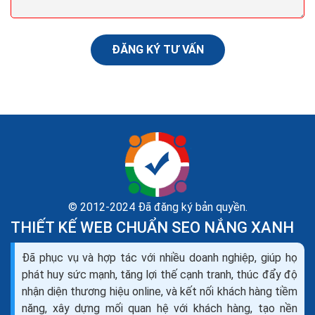
mại...
ĐĂNG KÝ TƯ VẤN
© 2012-2024 Đã đăng ký bản quyền.
THIẾT KẾ WEB CHUẨN SEO NẮNG XANH
Đã phục vụ và hợp tác với nhiều doanh nghiệp, giúp họ
Danh sách phần mềm quản lý cửa hàng tiện lợi miễn
phát huy sức mạnh, tăng lợi thế cạnh tranh, thúc đẩy độ
phí Offline Online
nhận diện thương hiệu online, và kết nối khách hàng tiềm
Phần mềm quản lý cửa hàng tiện lợi là một công cụ hữu
năng, xây dựng mối quan hệ với khách hàng, tạo nền