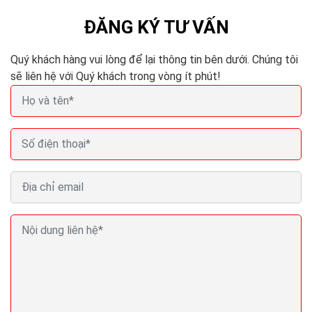
ĐĂNG KÝ TƯ VẤN
Quý khách hàng vui lòng để lại thông tin bên dưới. Chúng tôi
sẽ liên hệ với Quý khách trong vòng ít phút!
Viết phần mềm quản lý bán hàng chạy online trên
điện thoại máy tính
Hiện nay, không chỉ quản lý bán hàng tại cửa hàng
chuyên nghiệp, phần mềm bán lẻ còn hỗ trợ tốt nhất
cho chủ shop khi bán trên Facebook và sàn thương