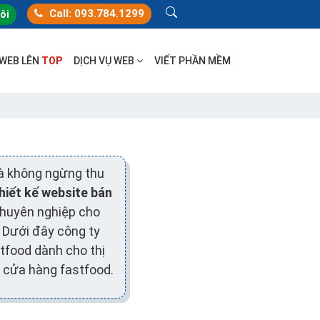
Call: 093.784.1299
tôi
 WEB LÊN
TOP
DỊCH VỤ WEB
VIẾT PHẦN MỀM
à không ngừng thu
hiết kế website bán
chuyên nghiệp cho
 Dưới đây công ty
tfood dành cho thị
 cửa hàng fastfood.