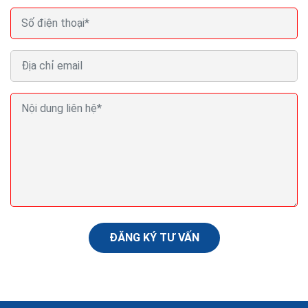
Viết phần mềm quản lý bán hàng chạy online trên
điện thoại máy tính
Hiện nay, không chỉ quản lý bán hàng tại cửa hàng
chuyên nghiệp, phần mềm bán lẻ còn hỗ trợ tốt nhất
cho chủ shop khi bán trên Facebook và sàn thương
mại...
ĐĂNG KÝ TƯ VẤN