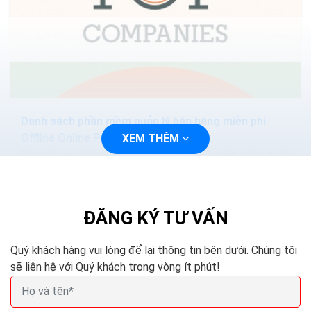
Danh sách phần mềm quản lý bán hàng miễn phí
Offline Online Pc Excel
XEM THÊM
Bài viết sau tổng hợp cho các bạn TOP phần mềm quản
lý bán hàng miễn phí, tốt nhất hiện nay. Hy vọng bài viết
sẽ giúp bạn lựa chọn được phần mềm...
ĐĂNG KÝ TƯ VẤN
Quý khách hàng vui lòng để lại thông tin bên dưới. Chúng tôi
sẽ liên hệ với Quý khách trong vòng ít phút!