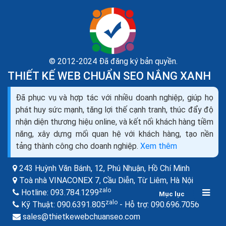
© 2012-2024 Đã đăng ký bản quyền.
THIẾT KẾ WEB CHUẨN SEO NẮNG XANH
Đã phục vụ và hợp tác với nhiều doanh nghiệp, giúp họ
Danh sách phần mềm quản lý cửa hàng tiện lợi miễn
phát huy sức mạnh, tăng lợi thế cạnh tranh, thúc đẩy độ
phí Offline Online
nhận diện thương hiệu online, và kết nối khách hàng tiềm
Phần mềm quản lý cửa hàng tiện lợi là một công cụ hữu
năng, xây dựng mối quan hệ với khách hàng, tạo nền
ích giúp cho các doanh nghiệp quản lý và kiểm soát
tảng thành công cho doanh nghiệp.
Xem thêm
hoạt động kinh doanh một cách hiệu quả và...
243 Huỳnh Văn Bánh, 12, Phú Nhuận,
Hồ Chí Minh
Toà nhà VINACONEX 7, Cầu Diễn, Từ Liêm,
Hà Nội
zalo
Hotline:
093.784.1299
Mục lục
zalo
zalo
Kỹ Thuật:
090.6391.805
- Hỗ trợ:
090.696.7056
sales@thietkewebchuanseo.com