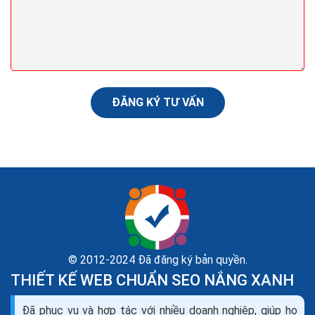
chuyển đổi cao
Trên thực tế Lead Page được dùng để tạo ra danh
sách khách hàng tiềm năng Lead Generation. Những
hành vi mà người dùng thực hiện trên trang sẽ được lưu
lại...
ĐĂNG KÝ TƯ VẤN
© 2012-2024 Đã đăng ký bản quyền.
THIẾT KẾ WEB CHUẨN SEO NẮNG XANH
Đã phục vụ và hợp tác với nhiều doanh nghiệp, giúp họ