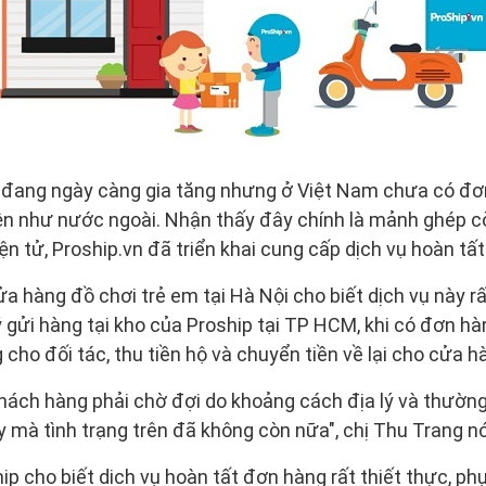
y đang ngày càng gia tăng nhưng ở Việt Nam chưa có đơn
n như nước ngoài. Nhận thấy đây chính là mảnh ghép còn
n tử, Proship.vn đã triển khai cung cấp dịch vụ hoàn tấ
a hàng đồ chơi trẻ em tại Hà Nội cho biết dịch vụ này rấ
ý gửi hàng tại kho của Proship tại TP HCM, khi có đơn hà
cho đối tác, thu tiền hộ và chuyển tiền về lại cho cửa h
hách hàng phải chờ đợi do khoảng cách địa lý và thường
y mà tình trạng trên đã không còn nữa", chị Thu Trang nó
hip cho biết dịch vụ hoàn tất đơn hàng rất thiết thực, p