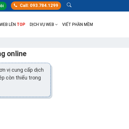
Call: 093.784.1299
tôi
 WEB LÊN
TOP
DỊCH VỤ WEB
VIẾT PHẦN MỀM
ng online
ơn vị cung cấp dịch
p còn thiếu trong