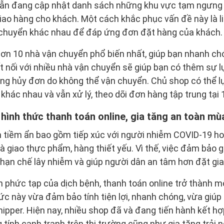
ẫn đang cập nhật danh sách những khu vực tạm ngưng v
iao hàng cho khách. Một cách khắc phục vấn đề này là l
 chuyển khác nhau để đáp ứng đơn đặt hàng của khách.
 hơn 10 nhà vận chuyển phổ biến nhất, giúp bạn nhanh c
t nối với nhiều nhà vận chuyển sẽ giúp bạn có thêm sự l
rạng hủy đơn do không thể vận chuyển. Chủ shop có thể 
khác nhau và vẫn xử lý, theo dõi đơn hàng tập trung tại 
 hình thức thanh toán online, gia tăng an toàn mù
 tiềm ẩn bao gồm tiếp xúc với người nhiễm COVID-19 h
và giao thực phẩm, hàng thiết yếu. Vì thế, việc đảm bảo 
hạn chế lây nhiễm và giúp người dân an tâm hơn đặt gia
 phức tạp của dịch bệnh, thanh toán online trở thành m
ức này vừa đảm bảo tính tiện lợi, nhanh chóng, vừa giúp
ipper. Hiện nay, nhiều shop đã và đang tiến hành kết h
 tính cạnh tranh trên thị trường cũng như gia tăng trả