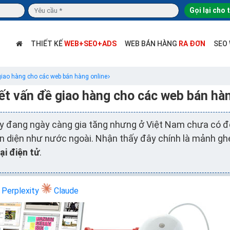
Gọi lại cho 
THIẾT KẾ
WEB+SEO+ADS
WEB BÁN HÀNG
RA ĐƠN
SEO
 giao hàng cho các web bán hàng online
ết vấn đề giao hàng cho các web bán hà
ày đang ngày càng gia tăng nhưng ở Việt Nam chưa có đ
n diện như nước ngoài. Nhận thấy đây chính là mảnh ghé
i điện tử
.
Perplexity
Claude