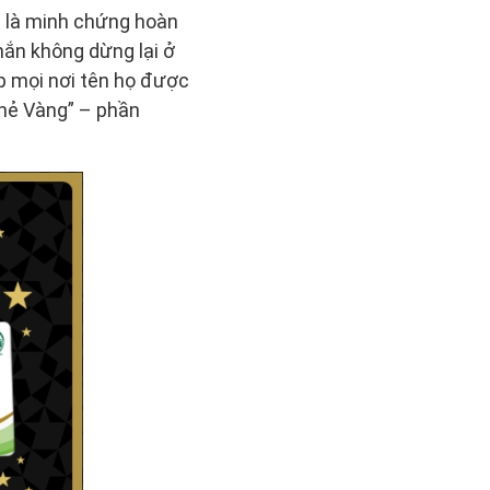
h là minh chứng hoàn
hắn không dừng lại ở
p mọi nơi tên họ được
Thẻ Vàng” – phần