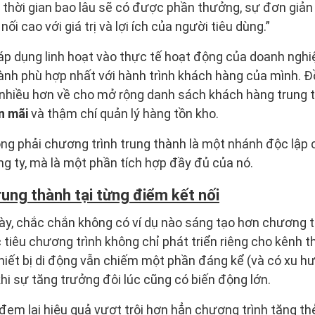
thời gian bao lâu sẽ có được phần thưởng, sự đơn giản
i cao với giá trị và lợi ích của người tiêu dùng.”
áp dụng linh hoạt vào thực tế hoạt động của doanh nghi
ành phù hợp nhất với hành trình khách hàng của mình. Đ
u nhiều hơn về cho mở rộng danh sách khách hàng trung t
n mãi
và thậm chí quản lý hàng tồn kho.
ng phải chương trình trung thành là một nhánh độc lập
ng ty, mà là một phần tích hợp đầy đủ của nó.
rung thành tại từng điểm kết nối
ày, chắc chắn không có ví dụ nào sáng tạo hơn chương 
iêu chương trình không chỉ phát triển riêng cho kênh t
hiết bị di động vẫn chiếm một phần đáng kể (và có xu h
hi sự tăng trưởng đôi lúc cũng có biến động lớn.
đem lại hiệu quả vượt trội hơn hẳn chương trình tặng thẻ