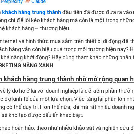
Perplexity
Claude
h
khách hàng trung thành
đầu tiên đã được đưa ra vào 
ng chỉ để lôi kéo khách hàng mà còn là một trong nhữn
hệ khách hàng – thương hiệu.
ternet và hình thức mua sắm trên thiết bị di động đã tha
hách hàng vẫn còn hiệu quả trong môi trường hiện nay? 
 khả năng khởi động? Hãy cùng tham khảo những phân tíc
RKETING NẮNG XANH
.
n khách hàng trung thành nhờ mở rộng quan 
 về lý do họ ở lại với doanh nghiệp là để kiếm phần thưở
c độ kinh tế của một lựa chọn. Việc tặng lại phần lớn n
ng có thể duy trì. Hơn thế nữa, khi mà rất nhiều doanh n
 sẽ khó tạo được dấu ấn khác biệt.
pháp hoàn hảo, theo như nhiều khảo sát và nghiên cứu đã