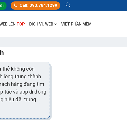
Call: 093.784.1299
tôi
 WEB LÊN
TOP
DỊCH VỤ WEB
VIẾT PHẦN MỀM
nh
i thẻ không còn
 lòng trung thành
 khách hàng đang tìm
p tác và app di động
ng hiệu đã trung