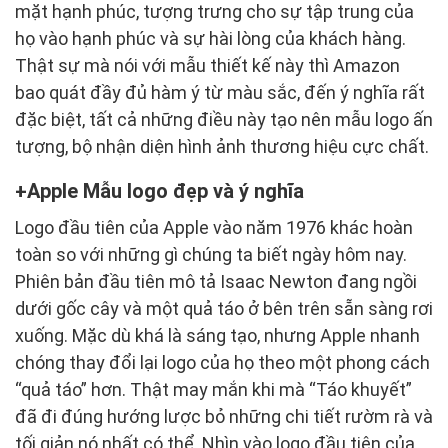
mặt hạnh phúc, tượng trưng cho sự tập trung của
họ vào hạnh phúc và sự hài lòng của khách hàng.
Thật sự mà nói với mẫu thiết kế này thì Amazon
bao quát đầy đủ hàm ý từ màu sắc, đến ý nghĩa rất
đặc biệt, tất cả những điều này tạo nên mẫu logo ấn
tượng, bộ nhận diện hình ảnh thương hiệu cực chất.
Apple Mẫu logo đẹp và ý nghĩa
Logo đầu tiên của Apple vào năm 1976 khác hoàn
toàn so với những gì chúng ta biết ngày hôm nay.
Phiên bản đầu tiên mô tả Isaac Newton đang ngồi
dưới gốc cây và một quả táo ở bên trên sẵn sàng rơi
xuống. Mặc dù khá là sáng tạo, nhưng Apple nhanh
chóng thay đổi lại logo của họ theo một phong cách
“quả táo” hơn. Thật may mắn khi mà “Táo khuyết”
đã đi đúng hướng lược bỏ những chi tiết rườm rà và
tối giản nó nhất có thể. Nhìn vào logo đầu tiên của