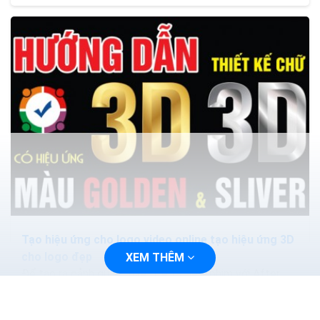
Tạo hiệu ứng cho logo video online tạo hiệu ứng 3D
cho logo đẹp
XEM THÊM
Để tạo ra cảnh quan tuyệt đẹp video/phim với After
Effects, người dùng nên học cách sử dụng phần bổ trợ
khác nhau. Tuy nhiên, có rất nhiều lời khuyên và...