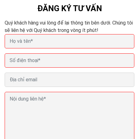
ĐĂNG KÝ TƯ VẤN
Quý khách hàng vui lòng để lại thông tin bên dưới. Chúng tôi
sẽ liên hệ với Quý khách trong vòng ít phút!
Top trang web tạo logo miễn phí Free logo services
Bạn một blogger, một doanh nghiệp nhỏ đang muốn tự
thiết kế cho mình một logo thật ấn tượng, nhưng lại
không sử dụng thành thạo phần mềm đồ họa như...