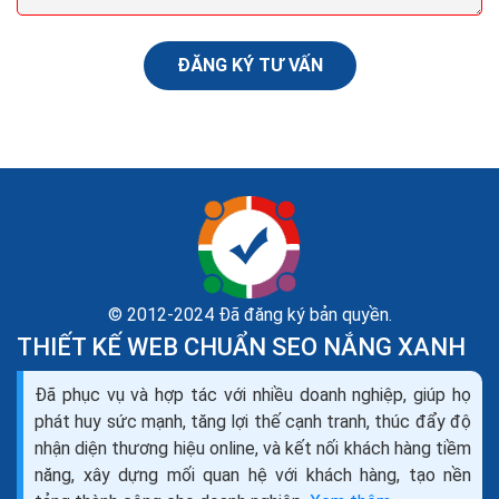
ĐĂNG KÝ TƯ VẤN
© 2012-2024 Đã đăng ký bản quyền.
THIẾT KẾ WEB CHUẨN SEO NẮNG XANH
Cách tạo logo chữ ký online thiết kế logo chữ ký
đẹp miễn phí
Đã phục vụ và hợp tác với nhiều doanh nghiệp, giúp họ
Một thiết kế logo thông thường có 3 dạng chính: Biểu
phát huy sức mạnh, tăng lợi thế cạnh tranh, thúc đẩy độ
tượng, logo dạng chữ hoặc logo kết hợp cả biểu tượng
nhận diện thương hiệu online, và kết nối khách hàng tiềm
và chữ. Dựa theo sự phân loại này, logo chữ...
năng, xây dựng mối quan hệ với khách hàng, tạo nền