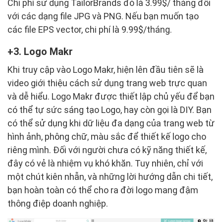
Chi phí sử dụng TailorBrands đó là 3.99$/ tháng đối
với các dạng file JPG và PNG. Nếu bạn muốn tạo
các file EPS vector, chi phí là 9.99$/tháng.
3. Logo Makr
Khi truy cập vào Logo Makr, hiện lên đầu tiên sẽ là
video giới thiệu cách sử dụng trang web trực quan
và dễ hiểu. Logo Makr được thiết lập chủ yếu để bạn
có thể tự sức sáng tạo Logo, hay còn gọi là DIY. Bạn
có thể sử dụng khi dữ liệu đa dạng của trang web từ
hình ảnh, phông chữ, màu sắc để thiết kế logo cho
riêng mình. Đối với người chưa có kỹ năng thiết kế,
đây có vẻ là nhiệm vụ khó khăn. Tuy nhiên, chỉ với
một chút kiên nhẫn, và những lời hướng dẫn chi tiết,
bạn hoàn toàn có thể cho ra đời logo mang đậm
thông điệp doanh nghiệp.