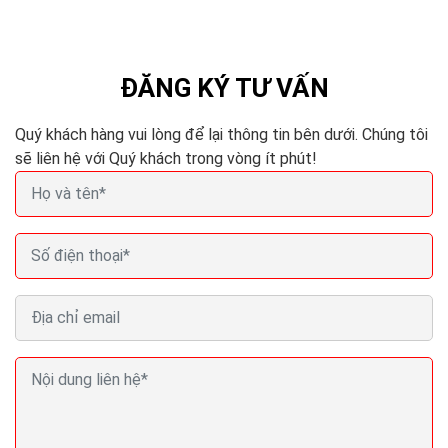
triển để ứng dụng công nghệ vào việc quản lý kinh
doanh quán cafe. Thông qua hệ thống phần mềm...
ĐĂNG KÝ TƯ VẤN
Quý khách hàng vui lòng để lại thông tin bên dưới. Chúng tôi
sẽ liên hệ với Quý khách trong vòng ít phút!
Thiết kế web thực phẩm chức năng marketing
quảng cáo seo ra đơn 100%
Mẫu website thực phẩm chức năng được lập trình đầy