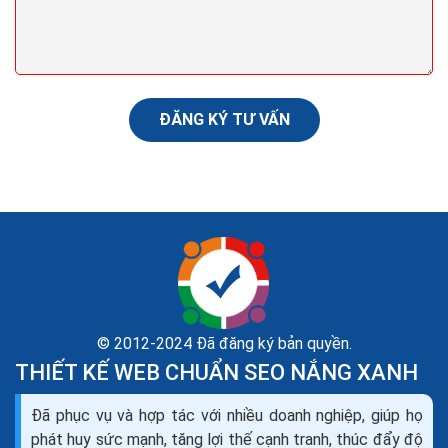
đủ tính năng chuyên nghiệp của một website hiện
đại. Mẫu website thực phẩm chức...
ĐĂNG KÝ TƯ VẤN
© 2012-2024 Đã đăng ký bản quyền.
THIẾT KẾ WEB CHUẨN SEO NẮNG XANH
Mẫu landing page thực phẩm chức năng quảng cáo
Đã phục vụ và hợp tác với nhiều doanh nghiệp, giúp họ
seo ra đơn 100%
phát huy sức mạnh, tăng lợi thế cạnh tranh, thúc đẩy độ