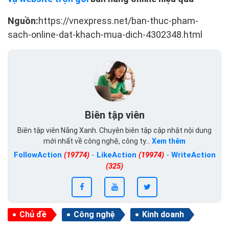
Nguồn:
https://vnexpress.net/ban-thuc-pham-
sach-online-dat-khach-mua-dich-4302348.html
Biên tập viên
Biên tập viên Nắng Xanh. Chuyên biên tập cập nhật nội dung
mới nhất về công nghệ, công ty...
Xem thêm
FollowAction
(19774)
-
LikeAction
(19974)
-
WriteAction
(325)
Chủ đề
Công nghệ
Kinh doanh