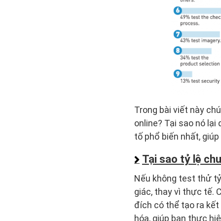
Trong bài viết này ch
online? Tại sao nó lạ
tố phổ biến nhất, giú
Tại sao tỷ lệ ch
Nếu không test thử tỷ
giác, thay vì thực tế
đích có thể tạo ra kế
hóa, giúp bạn thực hiệ