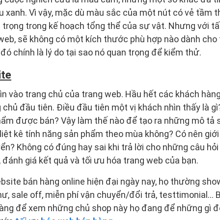
 xanh. Vì vậy, mặc dù màu sắc của một nút có vẻ tầm 
 trọng trong kế hoạch tổng thể của sự vật. Nhưng với t
web, sẽ không có một kích thước phù hợp nào dành cho 
 đó chính là lý do tại sao nó quan trọng để kiểm thử.
ite
ìn vào trang chủ của trang web. Hầu hết các khách hàng
 chủ đầu tiên. Điều đầu tiên một vị khách nhìn thấy là g
phẩm được bán? Vậy làm thế nào để tạo ra những mô tả 
liệt kê tính năng sản phẩm theo mùa không? Có nên giới
n? Không có đúng hay sai khi trả lời cho những câu hỏi 
, đánh giá kết quả và tối ưu hóa trang web của bạn.
ite bán hàng online hiện đại ngày nay, họ thường show
hư, sale off, miễn phí vận chuyển/đổi trả, testtimonial…
hàng để xem những chủ shop này họ đang để những gì 