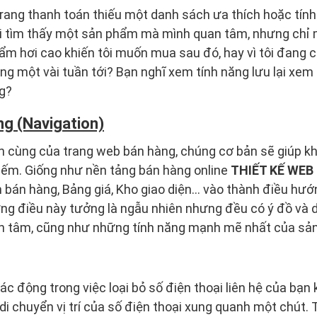
 trang thanh toán thiếu một danh sách ưa thích hoặc tín
i tìm thấy một sản phẩm mà mình quan tâm, nhưng chỉ m
phẩm hơi cao khiến tôi muốn mua sau đó, hay vì tôi đang 
ng một vài tuần tới? Bạn nghĩ xem tính năng lưu lại xe
g?
g (Navigation)
ên cùng của trang web bán hàng, chúng cơ bản sẽ giúp k
iếm. Giống như nền tảng bán hàng online
THIẾT KẾ WE
 bán hàng, Bảng giá, Kho giao diện… vào thành điều hướ
ững điều này tưởng là ngẫu nhiên nhưng đều có ý đồ và 
n tâm, cũng như những tính năng mạnh mẽ nhất của sả
c động trong việc loại bỏ số điện thoại liên hệ của bạn 
 di chuyển vị trí của số điện thoại xung quanh một chút. T