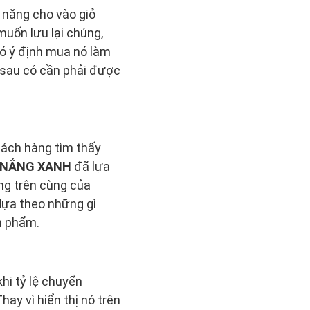
h năng cho vào giỏ
uốn lưu lại chúng,
có ý định mua nó làm
m sau có cần phải được
hách hàng tìm thấy
B NẮNG XANH
đã lựa
ng trên cùng của
dựa theo những gì
n phẩm.
khi tỷ lệ chuyển
hay vì hiển thị nó trên