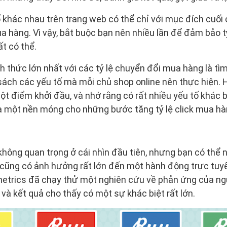
ố khác nhau trên trang web có thể chỉ với mục đích cuối
a hàng. Vì vậy, bắt buộc bạn nên nhiều lần để đảm bảo t
t có thể.
 thức lớn nhất với các tỷ lệ chuyển đổi mua hàng là tì
 sách các yếu tố mà mỗi chủ shop online nên thực hiện.
t điểm khởi đầu, và nhớ rằng có rất nhiều yếu tố khác 
là một nền móng cho những bước tăng tỷ lệ click mua hà
không quan trọng ở cái nhìn đầu tiên, nhưng bạn có thể 
 cũng có ảnh hưởng rất lớn đến một hành động trực tuy
metrics đã chạy thử một nghiên cứu về phản ứng của n
 và kết quả cho thấy có một sự khác biệt rất lớn.