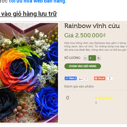
bước
tối ưu hóa web bán hàng
.
ào giỏ hàng lưu trữ