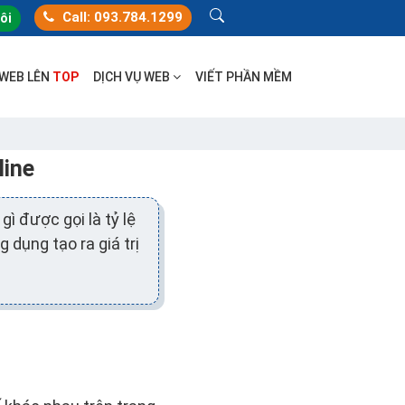
Call: 093.784.1299
tôi
 WEB LÊN
TOP
DỊCH VỤ WEB
VIẾT PHẦN MỀM
line
ì được gọi là tỷ lệ
 dụng tạo ra giá trị