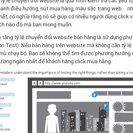
tỷ lệ chuyển đổi website là quá trình kiểm tra các yếu t
thanh điều hướng, nút mua hàng, màu sắc trang web… n
nhất, có nghĩa rằng nó sẽ giúp có nhiều người dùng click
ích nào đó mà bạn mong muốn.
tăng tỷ lệ chuyển đổi website bán hàng là sử dụng phươ
on Test). Nếu bán hàng trên website mà không cần tỷ lệ
mù chạy bộ. Bạn sẽ không thể tìm được phương hướng 
ờng ngắn nhất để khách hàng click mua hàng.