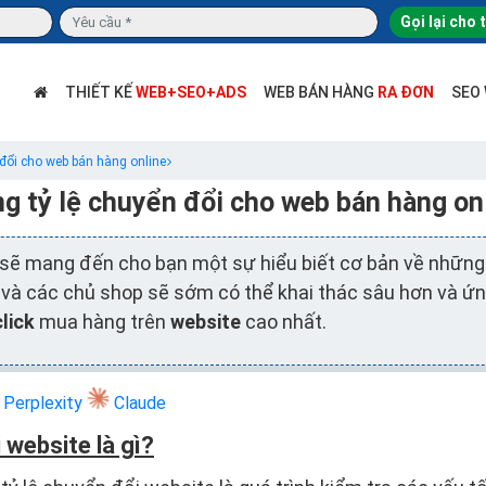
Gọi lại cho 
THIẾT KẾ
WEB+SEO+ADS
WEB BÁN HÀNG
RA ĐƠN
SEO
 đổi cho web bán hàng online
g tỷ lệ chuyển đổi cho web bán hàng on
 sẽ mang đến cho bạn một sự hiểu biết cơ bản về những g
, và các chủ shop sẽ sớm có thể khai thác sâu hơn và ứng
click
mua hàng trên
website
cao nhất.
Perplexity
Claude
 website là gì?