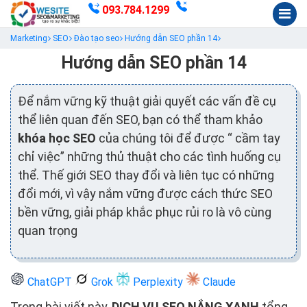
093.784.1299
Marketing
SEO
Đào tạo seo
Hướng dẫn SEO phần 14
Hướng dẫn SEO phần 14
Để nắm vững kỹ thuật giải quyết các vấn đề cụ
thể liên quan đến SEO, bạn có thể tham khảo
khóa học SEO
của chúng tôi để được “ cầm tay
chỉ việc” những thủ thuật cho các tình huống cụ
thể. Thế giới SEO thay đổi và liên tục có những
đổi mới, vì vậy nắm vững được cách thức SEO
bền vững, giải pháp khắc phục rủi ro là vô cùng
quan trọng
ChatGPT
Grok
Perplexity
Claude
Trong bài viết này,
DỊCH VỤ SEO NẮNG XANH
tổng