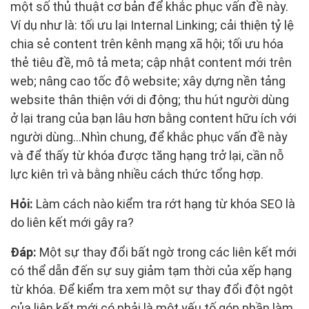
một số thủ thuật cơ bản để khắc phục vấn đề này.
Ví dụ như là: tối ưu lại Internal Linking; cải thiện tỷ lệ
chia sẻ content trên kênh mạng xã hội; tối ưu hóa
thẻ tiêu đề, mô tả meta; cập nhật content mới trên
web; nâng cao tốc độ website; xây dựng nền tảng
website thân thiện với di động; thu hút người dùng
ở lại trang của bạn lâu hơn bằng content hữu ích với
người dùng…Nhìn chung, để khắc phục vấn đề này
và để thấy từ khóa được tăng hạng trở lại, cần nỗ
lực kiên trì và bằng nhiều cách thức tổng hợp.
Hỏi:
Làm cách nào kiểm tra rớt hạng từ khóa SEO là
do liên kết mới gây ra?
Đáp:
Một sự thay đổi bất ngờ trong các liên kết mới
có thể dẫn đến sự suy giảm tạm thời của xếp hạng
từ khóa. Để kiểm tra xem một sự thay đổi đột ngột
của liên kết mới có phải là một yếu tố góp phần làm