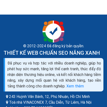
© 2012-2024 Đã đăng ký bản quyền.
THIẾT KẾ WEB CHUẨN SEO NẮNG XANH
Hướng dẫn SEO phần 4 HTML và yếu tố thành công
Đã phục vụ và hợp tác với nhiều doanh nghiệp, giúp họ
trên công cụ tìm kiếm
phát huy sức mạnh, tăng lợi thế cạnh tranh, thúc đẩy độ
Tiêu đề HTML đã luôn luôn và vẫn là tín hiệu HTML
nhận diện thương hiệu online, và kết nối khách hàng tiềm
quan trọng nhất mà công cụ tìm kiếm sử dụng để hiểu
năng, xây dựng mối quan hệ với khách hàng, tạo nền
những gì một trang nói đến. Một tiêu đề...
tảng thành công cho doanh nghiệp.
Xem thêm
243 Huỳnh Văn Bánh, 12, Phú Nhuận,
Hồ Chí Minh
Toà nhà VINACONEX 7, Cầu Diễn, Từ Liêm,
Hà Nội