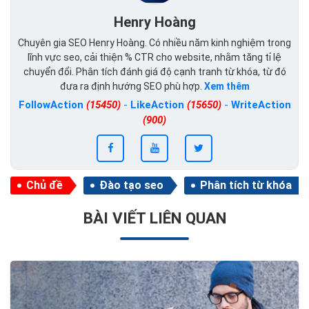
Henry Hoàng
Chuyên gia SEO Henry Hoàng. Có nhiều năm kinh nghiệm trong
lĩnh vực seo, cải thiện % CTR cho website, nhằm tăng tỉ lệ
chuyển đổi. Phân tích đánh giá độ cạnh tranh từ khóa, từ đó
đưa ra định hướng SEO phù hợp.
Xem thêm
FollowAction
(15450)
-
LikeAction
(15650)
-
WriteAction
(900)
Chủ đề
Đào tạo seo
Phân tích từ khóa
BÀI VIẾT LIÊN QUAN