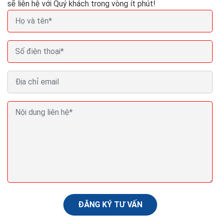
sẽ liên hệ với Quý khách trong vòng ít phút!
Hướng dẫn SEO phần 3 Cấu trúc website và yếu tố
thành công seo website
Nhiều tìm kiếm của Google thực hiện trên các thiết bị
di động hơn so với trên máy tính để bàn. Vì điều này,
không có gì lạ rằng Google đang ưu...
ĐĂNG KÝ TƯ VẤN