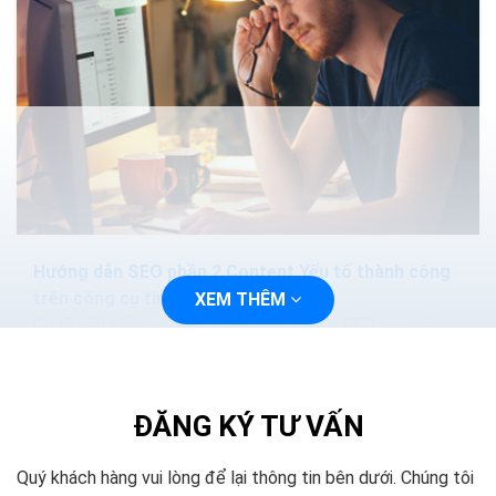
Hướng dẫn SEO phần 2 Content Yếu tố thành công
trên công cụ tìm kiếm
XEM THÊM
Có lẽ yếu tố quan trọng nhất ảnh hưởng SEO sau việc
tạo ra nguồn nội dung chất lượng cao, đó là nghiên cứu
từ khóa tốt. Có rất nhiều công cụ cho...
ĐĂNG KÝ TƯ VẤN
Quý khách hàng vui lòng để lại thông tin bên dưới. Chúng tôi