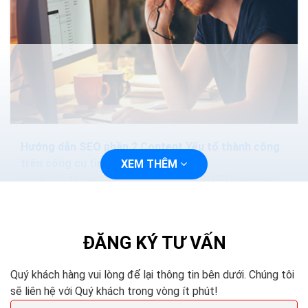
Hướng dẫn SEO phần 2 Content Yếu tố thành công
trên công cụ tìm kiếm
XEM THÊM
Có lẽ yếu tố quan trọng nhất ảnh hưởng SEO sau việc
tạo ra nguồn nội dung chất lượng cao, đó là nghiên cứu
từ khóa tốt. Có rất nhiều công cụ cho...
ĐĂNG KÝ TƯ VẤN
Quý khách hàng vui lòng để lại thông tin bên dưới. Chúng tôi
sẽ liên hệ với Quý khách trong vòng ít phút!