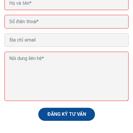
Hướng dẫn SEO phần 3 Cấu trúc website và yếu tố
thành công seo website
Nhiều tìm kiếm của Google thực hiện trên các thiết bị
di động hơn so với trên máy tính để bàn. Vì điều này,
không có gì lạ rằng Google đang ưu...
ĐĂNG KÝ TƯ VẤN