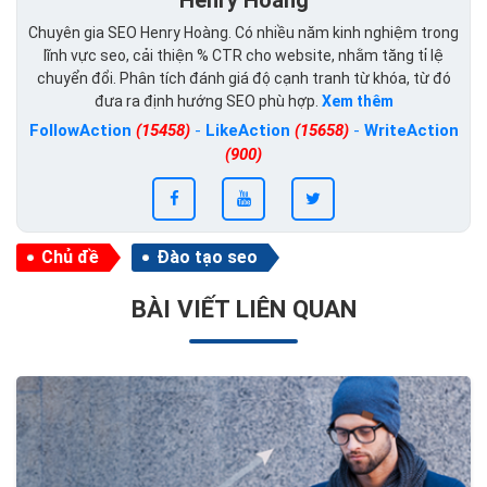
Henry Hoàng
Chuyên gia SEO Henry Hoàng. Có nhiều năm kinh nghiệm trong
lĩnh vực seo, cải thiện % CTR cho website, nhằm tăng tỉ lệ
chuyển đổi. Phân tích đánh giá độ cạnh tranh từ khóa, từ đó
đưa ra định hướng SEO phù hợp.
Xem thêm
FollowAction
(15458)
-
LikeAction
(15658)
-
WriteAction
(900)
Chủ đề
Đào tạo seo
BÀI VIẾT LIÊN QUAN