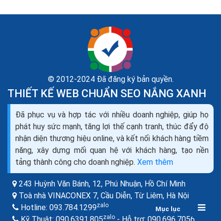
© 2012-2024 Đã đăng ký bản quyền.
THIẾT KẾ WEB CHUẨN SEO NẮNG XANH
Hướng dẫn SEO phần 4 HTML và yếu tố thành công
Đã phục vụ và hợp tác với nhiều doanh nghiệp, giúp họ
trên công cụ tìm kiếm
phát huy sức mạnh, tăng lợi thế cạnh tranh, thúc đẩy độ
Tiêu đề HTML đã luôn luôn và vẫn là tín hiệu HTML
nhận diện thương hiệu online, và kết nối khách hàng tiềm
quan trọng nhất mà công cụ tìm kiếm sử dụng để hiểu
năng, xây dựng mối quan hệ với khách hàng, tạo nền
những gì một trang nói đến. Một tiêu đề...
tảng thành công cho doanh nghiệp.
Xem thêm
243 Huỳnh Văn Bánh, 12, Phú Nhuận,
Hồ Chí Minh
Toà nhà VINACONEX 7, Cầu Diễn, Từ Liêm,
Hà Nội
zalo
Hotline:
093.784.1299
Mục lục
zalo
zalo
Kỹ Thuật:
090.6391.805
- Hỗ trợ:
090.696.7056