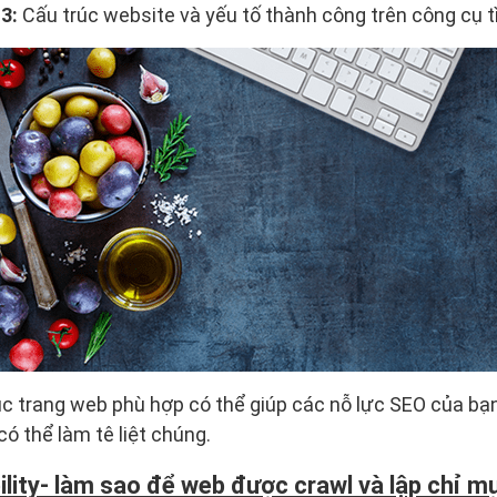
3:
Cấu trúc website và yếu tố thành công trên công cụ 
úc trang web phù hợp có thể giúp các nỗ lực SEO của bạn
có thể làm tê liệt chúng.
ility- làm sao để web được crawl và lập chỉ m