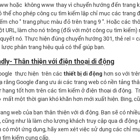
www hoặc không www thay vì chuyển hướng đến trang k
 thể cho phép công cụ tìm kiếm lập chỉ mục các trang 
ếm cho " trang phục màu đỏ trên trang 9 ". Hoặc các thô
 URL, làm cho nó trông (đối với một công cụ tìm kiếm)
 quyết nó. Thực hiện đúng chuyển hướng 301, thẻ rel = c
 lược phân trang hiệu quả có thể giúp bạn.
dly- Thân thiện với điện thoại di động
oogle thực hiện trên các
thiết bị di động
hơn so với trê
lạ rằng Google đang ưu ái các trang web có nền tảng thân
ứ hạng tốt hơn trên các tìm kiếm ở điện thoại di động. 
mất một thời gian khó khăn hơn mới xuất hiện. Bing, c
trang web của bạn thân thiện với di động. Bạn sẽ có nhiề
, cũng như là làm cho lượng khách truy cập qua di động
ạn có một ứng dụng, hãy xem xét việc sử dụng các chỉ mụ
ụ tìm kiếm cung cấp.