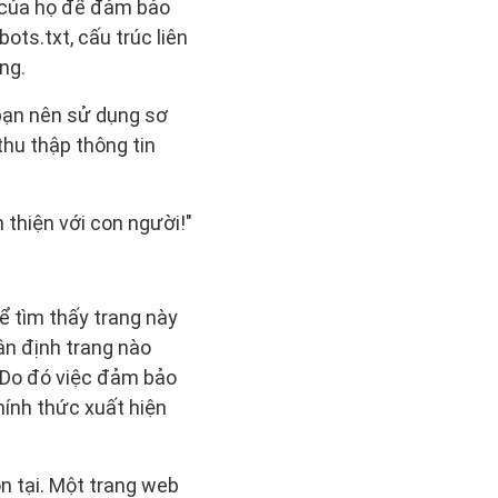
g của họ để đảm bảo
ts.txt, cấu trúc liên
ng.
 bạn nên sử dụng sơ
hu thập thông tin
 thiện với con người!"
ể tìm thấy trang này
ận định trang nào
. Do đó việc đảm bảo
hính thức xuất hiện
n tại. Một trang web