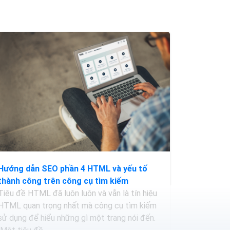
Hướng dẫn SEO phần 4 HTML và yếu tố
thành công trên công cụ tìm kiếm
Tiêu đề HTML đã luôn luôn và vẫn là tín hiệu
HTML quan trọng nhất mà công cụ tìm kiếm
sử dụng để hiểu những gì một trang nói đến.