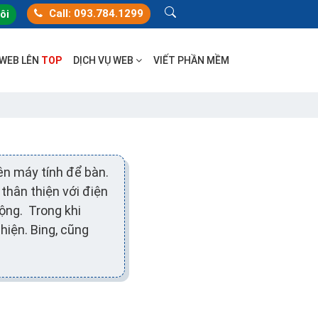
Call: 093.784.1299
tôi
 WEB LÊN
TOP
DỊCH VỤ WEB
VIẾT PHẦN MỀM
ên máy tính để bàn.
 thân thiện với điện
động. Trong khi
iện. Bing, cũng