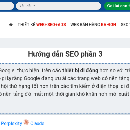
Gọi lại cho 
THIẾT KẾ
WEB+SEO+ADS
WEB BÁN HÀNG
RA ĐƠN
SEO
Hướng dẫn SEO phần 3
Google thực hiện trên các
thiết bị di động
hơn so với tr
ó gì lạ rằng Google đang ưu ái các trang web có nền tảng
 hội thứ hạng tốt hơn trên các tìm kiếm ở điện thoại di 
nền tảng đó mất một thời gian khó khăn hơn mới xuất h
Perplexity
Claude