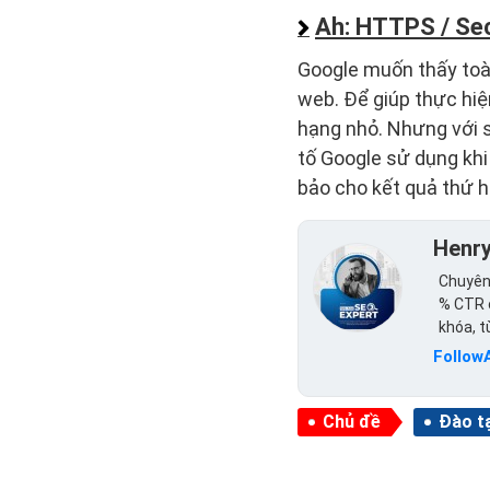
Ah: HTTPS / Sec
Google muốn thấy toà
web. Để giúp thực hi
hạng nhỏ. Nhưng với s
tố Google sử dụng khi
bảo cho kết quả thứ 
Henr
Chuyên 
% CTR c
khóa, 
Follow
Chủ đề
Đào t