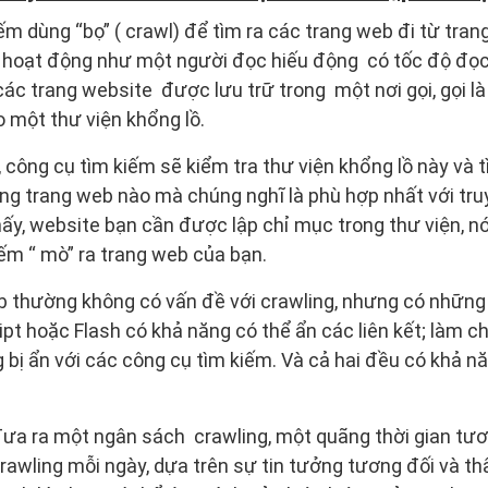
m dùng “bọ” ( crawl) để tìm ra các trang web đi từ tran
 hoạt động như một người đọc hiếu động có tốc độ đọ
ác trang website được lưu trữ trong một nơi gọi, gọi l
 một thư viện khổng lồ.
, công cụ tìm kiếm sẽ kiểm tra thư viện khổng lồ này và 
ng trang web nào mà chúng nghĩ là phù hợp nhất với truy
ấy, website bạn cần được lập chỉ mục trong thư viện, nó
ếm “ mò” ra trang web của bạn.
b thường không có vấn đề với crawling, nhưng có những
ript hoặc Flash có khả năng có thể ẩn các liên kết; làm 
g bị ẩn với các công cụ tìm kiếm. Và cả hai đều có khả n
ưa ra một ngân sách crawling, một quãng thời gian tươ
rawling mỗi ngày, dựa trên sự tin tưởng tương đối và 