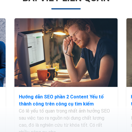
Hướng dẫn SEO phần 2 Content Yếu tố
thành công trên công cụ tìm kiếm
Có lẽ yếu tố quan trọng nhất ảnh hưởng SEO
sau việc tạo ra nguồn nội dung chất lượng
cao, đó là nghiên cứu từ khóa tốt. Có rất