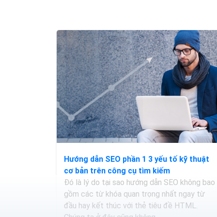
Hướng dẫn SEO phần 1 3 yếu tố kỹ thuật
cơ bản trên công cụ tìm kiếm
Đó là lý do tại sao hướng dẫn SEO không bao
gồm các từ khóa quan trọng nhất ngay từ
đầu hay kết thúc với thẻ tiêu đề HTML.