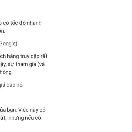
b có tốc độ nhanh
ơn.
Google).
ch hàng truy cập rất
vậy, sự tham gia (và
chóng.
iá cao nó.
ủa bạn. Việc này có
hất, nhưng nếu có