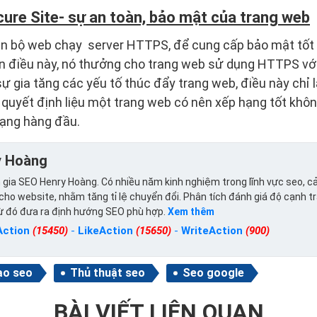
ure Site- sự an toàn, bảo mật của trang web
n bộ web chạy server HTTPS, để cung cấp bảo mật tốt 
ện điều này, nó thưởng cho trang web sử dụng HTTPS vớ
ự gia tăng các yếu tố thúc đẩy trang web, điều này chỉ 
 quyết định liệu một trang web có nên xếp hạng tốt kh
hạng hàng đầu.
y Hoàng
gia SEO Henry Hoàng. Có nhiều năm kinh nghiệm trong lĩnh vực seo, cả
ho website, nhằm tăng tỉ lệ chuyển đổi. Phân tích đánh giá độ cạnh t
từ đó đưa ra định hướng SEO phù hợp.
Xem thêm
Action
(15450)
-
LikeAction
(15650)
-
WriteAction
(900)
ạo seo
Thủ thuật seo
Seo google
BÀI VIẾT LIÊN QUAN