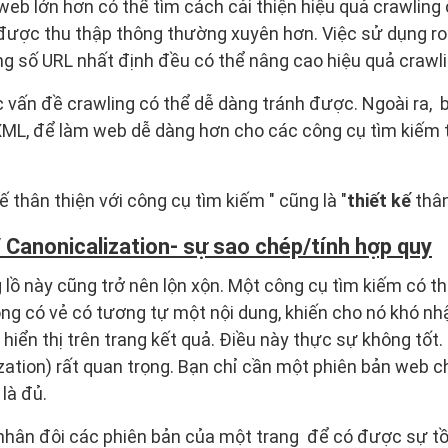
web lớn hơn có thể tìm cách cải thiện hiệu quả crawlin
ược thu thập thông thường xuyên hơn. Việc sử dụng robo
ng số URL nhất định đều có thể nâng cao hiệu quả crawli
c vấn đề crawling có thể dễ dàng tránh được. Ngoài ra,
ML, để làm web dễ dàng hơn cho các công cụ tìm kiếm t
kế thân thiện với công cụ tìm kiếm " cũng là "
thiết kế
thân
/ Canonicalization- sự sao chép/tính hợp quy
 lồ này cũng trở nên lộn xộn. Một công cụ tìm kiếm có th
ng có vẻ có tương tự một nội dung, khiến cho nó khó nh
hiển thị trên trang kết quả. Điều này thực sự không tốt
zation) rất quan trọng. Bạn chỉ cần một phiên bản web c
là đủ.
nhân đôi các phiên bản của một trang để có được sự tồ